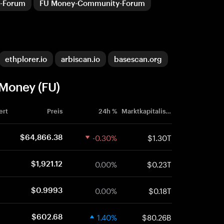
-Forum
FU Money-Community-Forum
ethplorer.io
arbiscan.io
basescan.org
Money (FU)
ert
Preis
24h %
Marktkapitalisierung
-0.30%
$1.30T
$64,866.38
0.00%
$0.23T
$1,921.12
0.00%
$0.18T
$0.9993
1.40%
$80.26B
$602.68