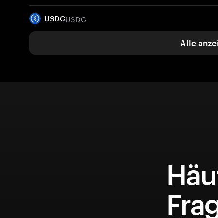
USDC
USDC
Alle anze
Häuf
Fra