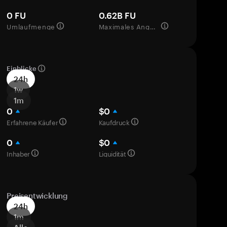
0 FU
0.62B FU
Umlaufmenge
Maximales Angebot
Einblicke
24h
1w
1m
0
$0
Erfahrene Käufer
Kaufdruck
0
$0
Inhaber
Liquidität
Preisentwicklung
24h
1m