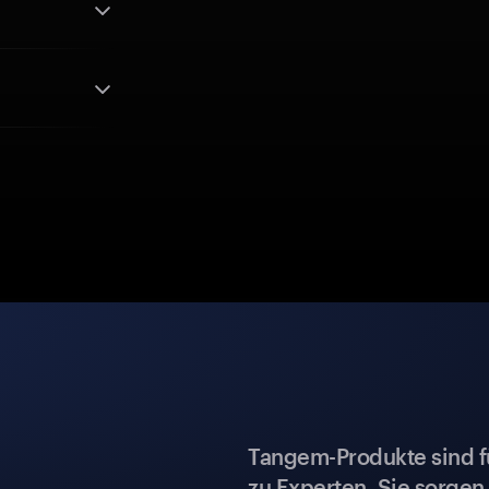
Tangem-Produkte sind für
zu Experten. Sie sorgen