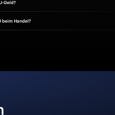
FU-Geld?
FU beim Handel?
n