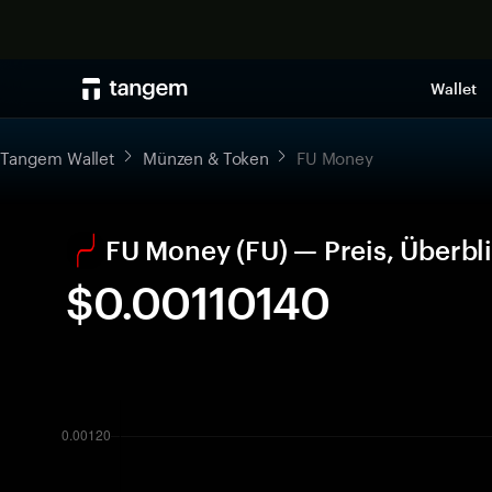
Wallet
Tangem Wallet
Münzen & Token
FU Money
FU Money (FU) — Preis, Überb
$0.00110140