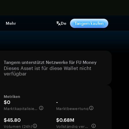
pen
Mehr
De
Tangem kaufen
Tangem unterstützt Netzwerke für FU Money
Dieses Asset ist für diese Wallet nicht
verfügbar
Metriken
$0
-
Marktkapitalisierung
Marktbewertung
$45.80
$0.68M
Volumen (24h)
Vollständig verwässerte Bewertung