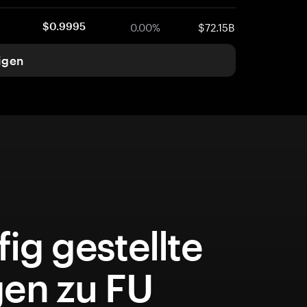
0.00%
$72.15B
$0.9995
igen
ig gestellte
gen zu FU