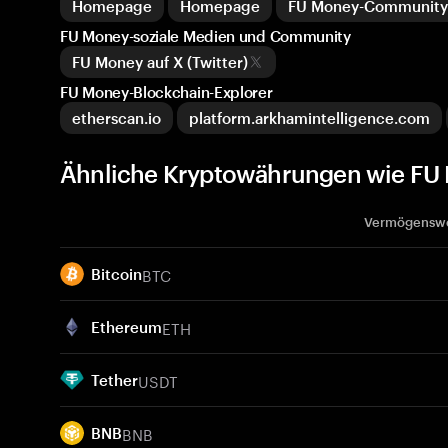
Homepage
Homepage
FU Money-Community
FU Money-soziale Medien und Community
FU Money auf X (Twitter)
FU Money-Blockchain-Explorer
etherscan.io
platform.arkhamintelligence.com
Ähnliche Kryptowährungen wie FU 
Vermögensw
BTC
Bitcoin
ETH
Ethereum
USDT
Tether
BNB
BNB