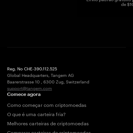
de $1
Reg. No CHE-390.112.525
Global Headquarters, Tangem AG
Baarerstrasse 10
,
6300 Zug
,
Switzerland
support@tangem.com
Comece agora
Como começar com criptomoedas
O que é uma carteira fria?
Melhores carteiras de criptomoedas
Comparar carteiras de criptomoedas