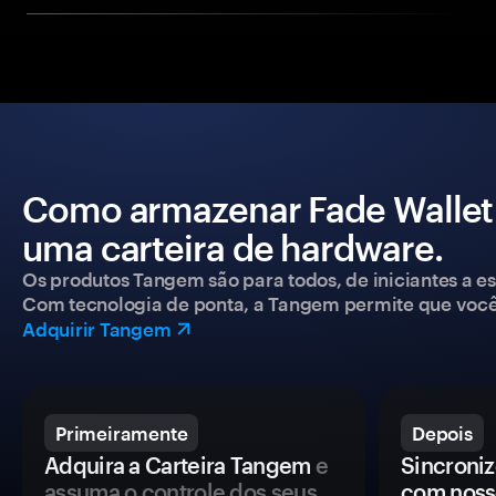
Como armazenar Fade Wallet
uma carteira de hardware.
Os produtos Tangem são para todos, de iniciantes a esp
Com tecnologia de ponta, a Tangem permite que você co
Adquirir Tangem
Primeiramente
Depois
Adquira a Carteira Tangem
e
Sincroniz
assuma o controle dos seus
com noss