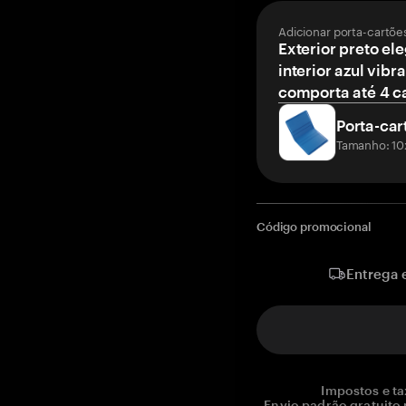
Adicionar porta-cartõe
Exterior preto el
interior azul vibr
comporta até 4 c
Porta-car
Tamanho: 10
Código promocional
Entrega 
Impostos e ta
Envio padrão gratuito