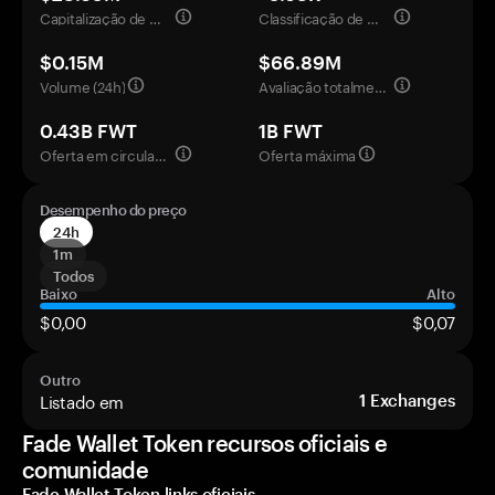
Capitalização de mercado
Classificação de mercado
$0.15M
$66.89M
Volume (24h)
Avaliação totalmente diluída
0.43B FWT
1B FWT
Oferta em circulação
Oferta máxima
Desempenho do preço
24h
1m
Todos
Baixo
Alto
$0,00
$0,07
Outro
Listado em
1
Exchanges
Fade Wallet Token recursos oficiais e
comunidade
Fade Wallet Token links oficiais