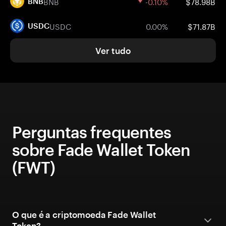
BNB
-0.10%
$78.98B
BNB
USDC
0.00%
$71.87B
USDC
Ver tudo
Perguntas frequentes
sobre Fade Wallet Token
(FWT)
O que é a criptomoeda Fade Wallet
Token?