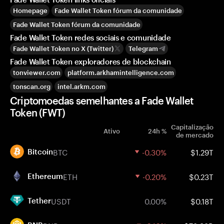
Homepage
Fade Wallet Token fórum da comunidade
Fade Wallet Token fórum da comunidade
Fade Wallet Token redes sociais e comunidade
Fade Wallet Token no X (Twitter)
Telegram
Fade Wallet Token exploradores de blockchain
tonviewer.com
platform.arkhamintelligence.com
tonscan.org
intel.arkm.com
Criptomoedas semelhantes a Fade Wallet
Token (FWT)
Capitalização
Ativo
24h %
de mercado
BTC
-0.30%
$1.29T
Bitcoin
ETH
-0.20%
$0.23T
Ethereum
USDT
0.00%
$0.18T
Tether