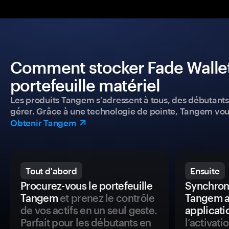
Comment stocker Fade Wallet 
portefeuille matériel
Les produits Tangem s'adressent à tous, des débutants a
gérer. Grâce à une technologie de pointe, Tangem vou
Obtenir Tangem
Tout d'abord
Ensuite
Procurez-vous le portefeuille
Synchroni
Tangem
et prenez le contrôle
Tangem a
de vos actifs en un seul geste.
applicati
Parfait pour les débutants en
l’activat