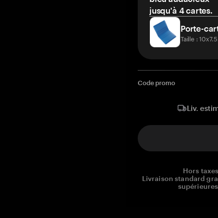
jusqu'à 4 cartes.
Porte-car
Taille : 10x7
Code promo
Liv. esti
Hors taxes
Livraison standard gr
supérieures