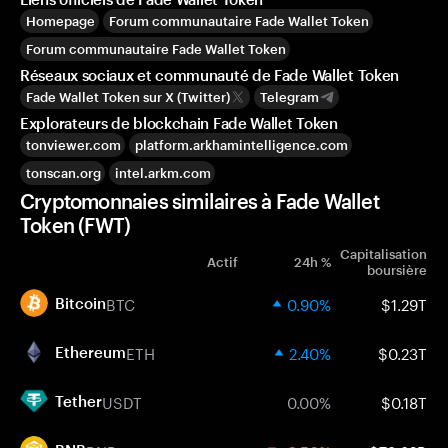
Homepage
Forum communautaire Fade Wallet Token
Forum communautaire Fade Wallet Token
Réseaux sociaux et communauté de Fade Wallet Token
Fade Wallet Token sur X (Twitter)
Telegram
Explorateurs de blockchain Fade Wallet Token
tonviewer.com
platform.arkhamintelligence.com
tonscan.org
intel.arkm.com
Cryptomonnaies similaires à Fade Wallet
Token (FWT)
Capitalisation
Actif
24h %
boursière
BTC
0.90%
$1.29T
Bitcoin
ETH
2.40%
$0.23T
Ethereum
USDT
0.00%
$0.18T
Tether