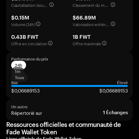
Capitalisation boursière
Classement du marché
$0.15M
$66.89M
Volume (24h)
Valorisation entièrement diluée
0.43B FWT
1B FWT
Offre en circulation
Offre maximale
Performance du prix
24h
1m
Tous
Bas
Élevé
$0,06689153
$0,06689153
Un autre
Répertorié sur
1
Échanges
Ressources officielles et communauté de
Fade Wallet Token
Liens officiels de Fade Wallet Token