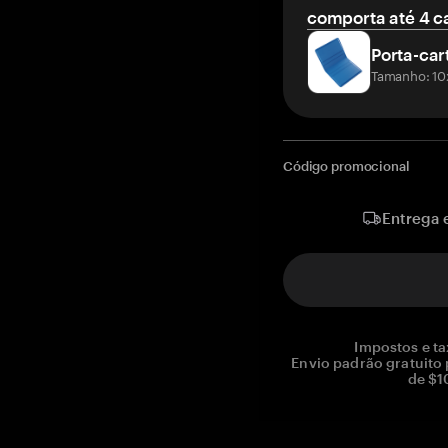
comporta até 4 c
Porta-car
Tamanho: 10
Código promocional
Entrega 
Impostos e ta
Envio padrão gratuito
de $1