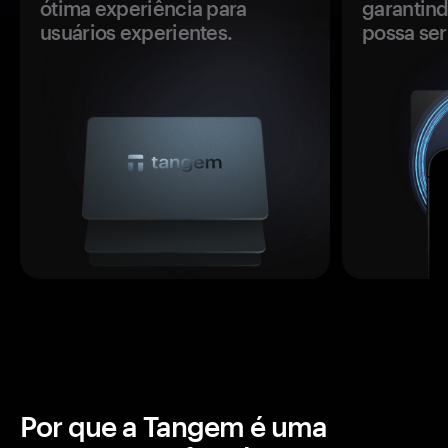
ótima experiência para
garantind
usuários experientes.
possa se
Por que a Tangem é uma