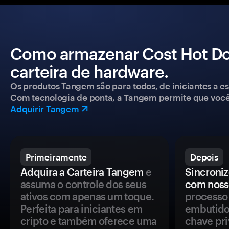
Como armazenar Cost Hot D
carteira de hardware.
Os produtos Tangem são para todos, de iniciantes a esp
Com tecnologia de ponta, a Tangem permite que você co
Adquirir Tangem
Primeiramente
Depois
Adquira a Carteira Tangem
e
Sincroniz
assuma o controle dos seus
com noss
ativos com apenas um toque.
processo 
Perfeita para iniciantes em
embutido
cripto e também oferece uma
chave pri