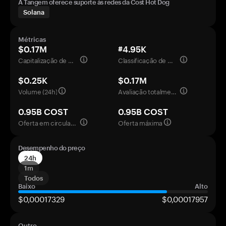
A Tangem oferece suporte às redes da Cost Hot Dog
Solana
Métricas
$0.17M
#4.95K
Capitalização de mercado
Classificação de mercado
$0.25K
$0.17M
Volume (24h)
Avaliação totalmente diluída
0.95B COST
0.95B COST
Oferta em circulação
Oferta máxima
Desempenho do preço
24h
1m
Todos
Baixo
Alto
$0,00017329
$0,00017957
Outro