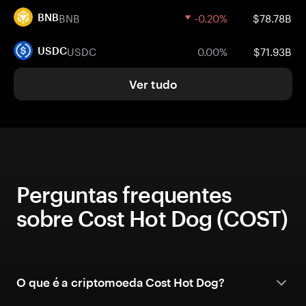
BNB
-0.20%
$78.78B
BNB
USDC
0.00%
$71.93B
USDC
Ver tudo
Perguntas frequentes
sobre Cost Hot Dog (COST)
O que é a criptomoeda Cost Hot Dog?