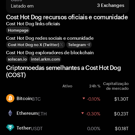
Listado em
3
Exchanges
Cost Hot Dog recursos oficiais e comunidade
Cost Hot Dog links oficiais
Homepage
Cost Hot Dog redes sociais e comunidade
Cost Hot Dog no X (Twitter)
Telegram
Cost Hot Dog exploradores de blockchain
solscan.io
intel.arkm.com
Criptomoedas semelhantes a Cost Hot Dog
(COST)
Capitalização
Ativo
24h %
de mercado
BTC
-0.10%
$1.30T
Bitcoin
ETH
-0.30%
$0.23T
Ethereum
USDT
0.00%
$0.18T
Tether