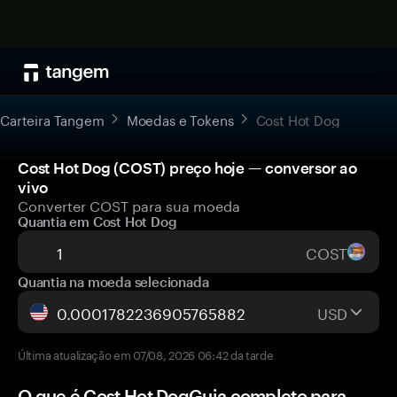
Carteira Tangem
Moedas e Tokens
Cost Hot Dog
Cost Hot Dog (COST) preço hoje — conversor ao
vivo
Converter COST para sua moeda
Quantia em Cost Hot Dog
COST
Quantia na moeda selecionada
USD
Última atualização em 07/08, 2026 06:42 da tarde
O que é Cost Hot DogGuia completo para