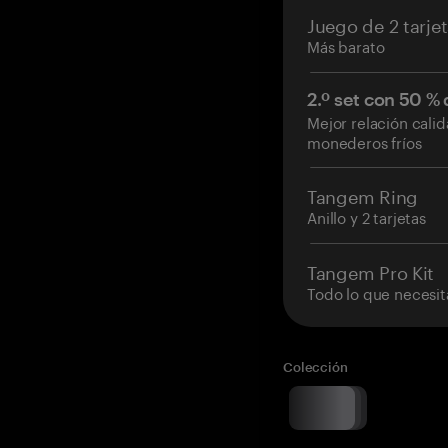
Juego de 2 tarje
Más barato
2.º set con 50 %
Mejor relación cali
monederos fríos
Tangem Ring
Anillo y 2 tarjetas
Tangem Pro Kit
Todo lo que necesit
Colección