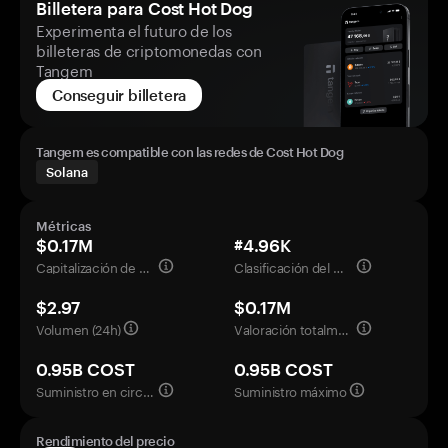
Billetera para Cost Hot Dog
Experimenta el futuro de los
billeteras de criptomonedas con
Tangem
Conseguir billetera
Tangem es compatible con las redes de Cost Hot Dog
Solana
Métricas
$0.17M
#4.96K
Capitalización de mercado
Clasificación del mercado
$2.97
$0.17M
Volumen (24h)
Valoración totalmente diluida
0.95B COST
0.95B COST
Suministro en circulación
Suministro máximo
Rendimiento del precio