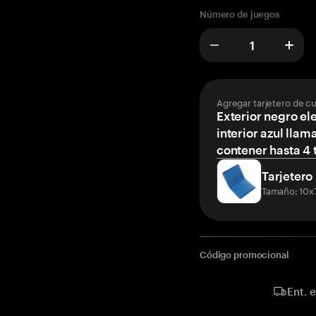
Número de juegos
Agregar tarjetero de c
Exterior negro el
interior azul llam
contener hasta 4 t
Tarjetero
Tamaño: 10x
Código promocional
Ent. 