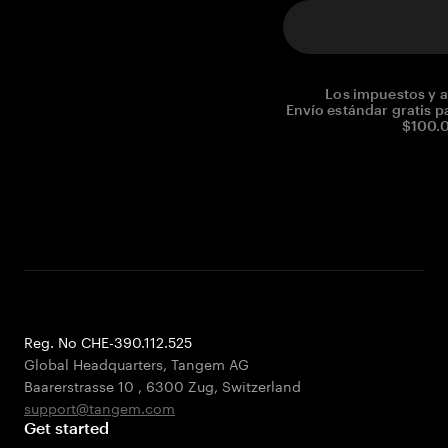
Los impuestos y a
Envío estándar gratis p
$100.0
Reg. No CHE-390.112.525
Global Headquarters, Tangem AG
Baarerstrasse 10
,
6300 Zug
,
Switzerland
support@tangem.com
Get started