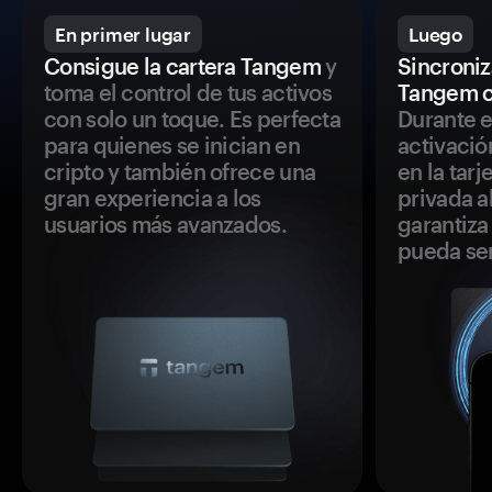
En primer lugar
Luego
Consigue la cartera Tangem
y
Sincroniza
toma el control de tus activos
Tangem c
con solo un toque. Es perfecta
Durante e
para quienes se inician en
activació
cripto y también ofrece una
en la tar
gran experiencia a los
privada a
usuarios más avanzados.
garantiza 
pueda se