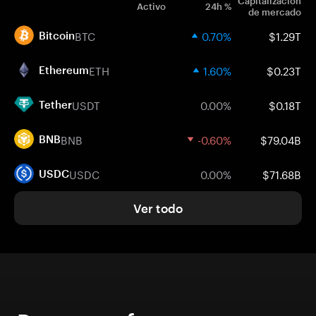
Capitalización
Activo
24h %
de mercado
BTC
0.70%
$1.29T
Bitcoin
ETH
1.60%
$0.23T
Ethereum
USDT
0.00%
$0.18T
Tether
BNB
-0.60%
$79.04B
BNB
USDC
0.00%
$71.68B
USDC
Ver todo