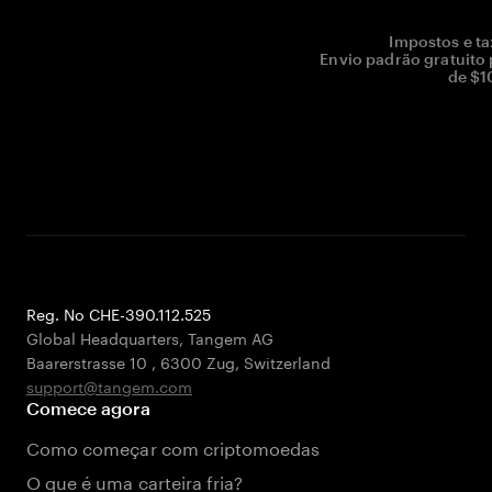
Impostos e ta
Envio padrão gratuito
de $1
Reg. No CHE-390.112.525
Global Headquarters, Tangem AG
Baarerstrasse 10
,
6300 Zug
,
Switzerland
support@tangem.com
Comece agora
Como começar com criptomoedas
O que é uma carteira fria?