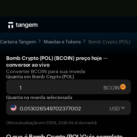
Carteira Tangem
Moedas e Tokens
Bomb Crypto (POL)
Bomb Crypto (POL) (BCOIN) preço hoje —
conversor ao vivo
Converter BCOIN para sua moeda
Quantia em Bomb Crypto (POL)
BCOIN
Quantia na moeda selecionada
USD
Última atualização em 07/08, 2026 04:41 da manhã
O que é Bomb Crypto (POL)Guia completo