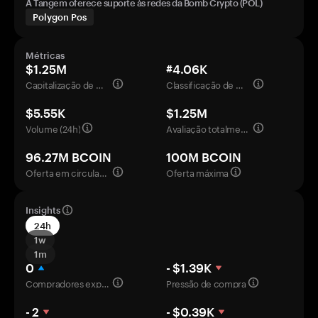
A Tangem oferece suporte às redes da Bomb Crypto (POL)
Polygon Pos
Métricas
$1.25M
#4.06K
Capitalização de mercado
Classificação de mercado
$5.55K
$1.25M
Volume (24h)
Avaliação totalmente diluída
96.27M BCOIN
100M BCOIN
Oferta em circulação
Oferta máxima
Insights
24h
1w
1m
0
- $1.39K
Compradores experientes
Pressão de compra
- 2
- $0.39K