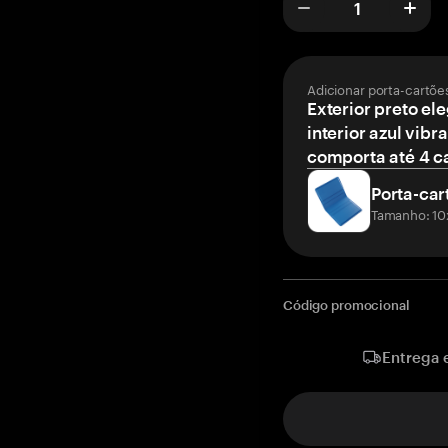
Adicionar porta-cartõe
Exterior preto el
interior azul vibr
comporta até 4 c
Porta-car
Tamanho: 10
Código promocional
Entrega 