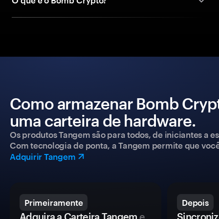
O que é o Bomb Crypto?
Como armazenar Bomb Crypt
uma carteira de hardware.
Os produtos Tangem são para todos, de iniciantes a esp
Com tecnologia de ponta, a Tangem permite que você co
Adquirir Tangem
Primeiramente
Depois
Adquira a Carteira Tangem
e
Sincroniz