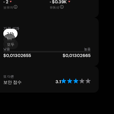
- 2
- $0.39K
보유자
유동성
가격 성과
24h
1m
모두
낮음
높음
$0,01302655
$0,01302665
또 다른
보안 점수
3.1