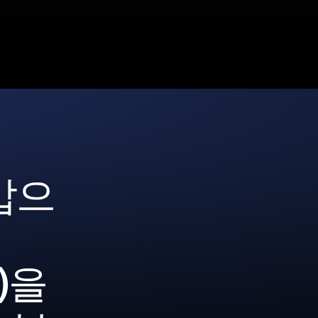
갑으
L)을