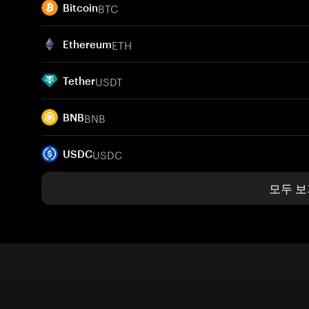
BTC
Bitcoin
ETH
Ethereum
USDT
Tether
BNB
BNB
USDC
USDC
모두 보