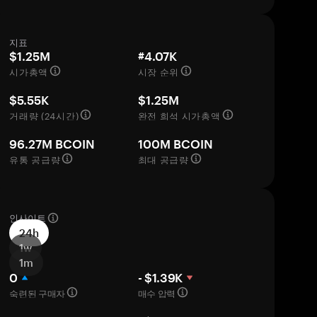
지표
$1.25M
#4.07K
시가총액
시장 순위
$5.55K
$1.25M
거래량 (24시간)
완전 희석 시가총액
96.27M BCOIN
100M BCOIN
유통 공급량
최대 공급량
인사이트
24h
1w
1m
0
- $1.39K
숙련된 구매자
매수 압력