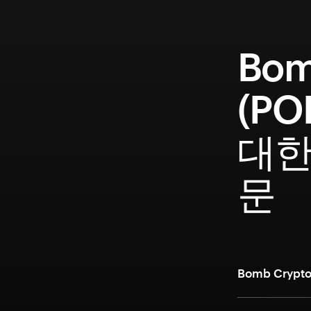
Bom
(PO
대한
문
Bomb Cryp