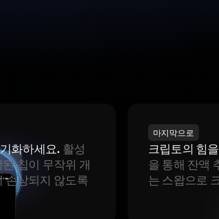
마지막으로
 동기화하세요.
활성
크립토의 힘을
된 칩이 무작위 개
을 통해 잔액 
이 손상되지 않도록
는 스왑으로 