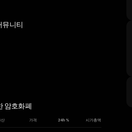
및 커뮤니티
유사한 암호화폐
자산
가격
24h %
시가총액