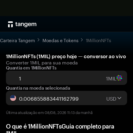
Carteira Tangem
Moedas e Tokens
1MillionNFTs
1MillionNFTs (1MIL) preço hoje — conversor ao vivo
Converter 1MIL para sua moeda
Quantia em 1MillionNFTs
1MIL
Quantia na moeda selecionada
USD
Última atualização em 08/08, 2026 11:13 da manhã
O que é 1MillionNFTsGuia completo para