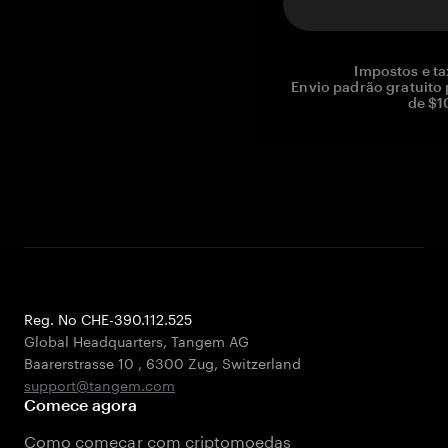
Impostos e ta
Envio padrão gratuito
de $1
Reg. No CHE-390.112.525
Global Headquarters, Tangem AG
Baarerstrasse 10
,
6300 Zug
,
Switzerland
support@tangem.com
Comece agora
Como começar com criptomoedas