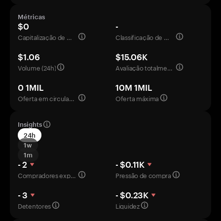
Métricas
$0
-
Capitalização de mercado
Classificação de mercado
$1.06
$15.06K
Volume (24h)
Avaliação totalmente diluída
0 1MIL
10M 1MIL
Oferta em circulação
Oferta máxima
Insights
24h
1w
1m
- 2
- $0.11K
Compradores experientes
Pressão de compra
- 3
- $0.23K
Detentores
Liquidez