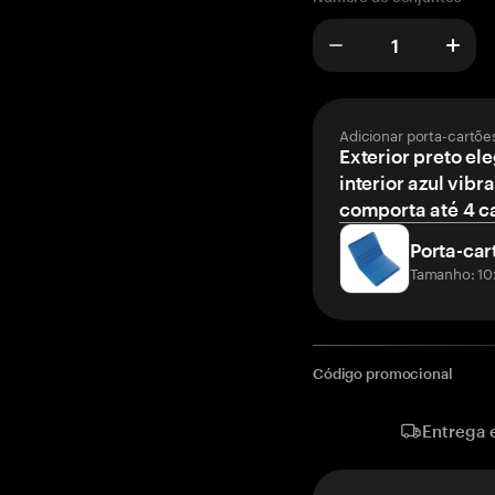
Adicionar porta-cartõe
Exterior preto el
interior azul vibr
comporta até 4 c
Porta-car
Tamanho: 10
Código promocional
Entrega 