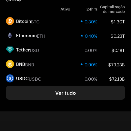
Capitalização
Ativo
24h %
de mercado
BTC
0.30%
$1.30T
Bitcoin
ETH
0.40%
$0.23T
Ethereum
USDT
0.00%
$0.18T
Tether
BNB
0.90%
$79.23B
BNB
USDC
0.00%
$72.13B
USDC
Ver tudo