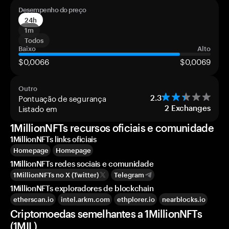
Desempenho do preço
24h
1m
Todos
Baixo
Alto
$0,0066
$0,0069
Outro
Pontuação de segurança
2.3
Listado em
2
Exchanges
1MillionNFTs recursos oficiais e comunidade
1MillionNFTs links oficiais
Homepage
Homepage
1MillionNFTs redes sociais e comunidade
1MillionNFTs no X (Twitter)
Telegram
1MillionNFTs exploradores de blockchain
etherscan.io
intel.arkm.com
ethplorer.io
nearblocks.io
Criptomoedas semelhantes a 1MillionNFTs
(1MIL)