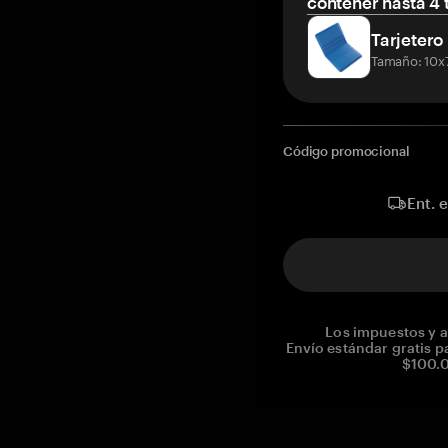
contener hasta 4 t
Tarjetero
Tamaño: 10x
Código promocional
Ent. 
Los impuestos y a
Envío estándar gratis p
$100.0