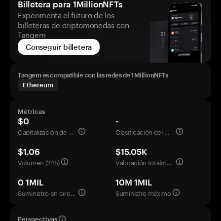
Billetera para 1MillionNFTs
Experimenta el futuro de los
billeteras de criptomonedas con
Tangem
Conseguir billetera
Tangem es compatible con las redes de 1MillionNFTs
Ethereum
Métricas
$0
-
Capitalización de mercado
Clasificación del mercado
$1.06
$15.05K
Volumen (24h)
Valoración totalmente diluida
0 1MIL
10M 1MIL
Suministro en circulación
Suministro máximo
Perspectivas