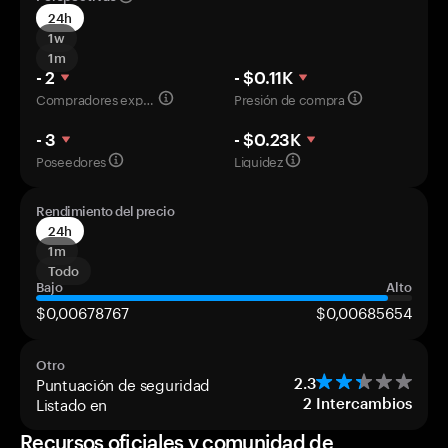
24h
1w
1m
- 2
- $0.11K
Compradores experimentados
Presión de compra
- 3
- $0.23K
Poseedores
Liquidez
Rendimiento del precio
24h
1m
Todo
Bajo
Alto
$0,00678767
$0,00685654
Otro
Puntuación de seguridad
2.3
Listado en
2
Intercambios
Recursos oficiales y comunidad de