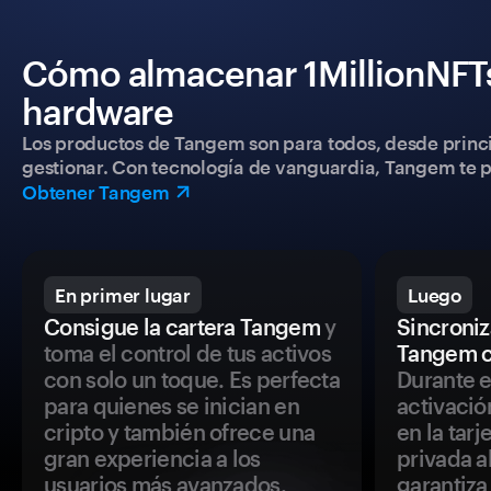
Cómo almacenar 1MillionNFTs
hardware
Los productos de Tangem son para todos, desde princip
gestionar. Con tecnología de vanguardia, Tangem te pe
Obtener Tangem
En primer lugar
Luego
Consigue la cartera Tangem
y
Sincroniza
toma el control de tus activos
Tangem c
con solo un toque. Es perfecta
Durante e
para quienes se inician en
activació
cripto y también ofrece una
en la tar
gran experiencia a los
privada a
usuarios más avanzados.
garantiza 