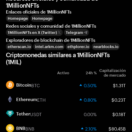
1MillionNFTs
Enlaces oficiales de 1MillionNFTs
Homepage
Homepage
Redes sociales y comunidad de 1MillionNFTs
1MillionNFTs en X (Twitter)
Telegram
Exploradores de blockchain de 1MillionNFTs
etherscan.io
intel.arkm.com
ethplorer.io
nearblocks.io
Criptomonedas similares a 1MillionNFTs
(1MIL)
Capitalización
Activo
24h %
de mercado
BTC
0.50%
$1.31T
Bitcoin
ETH
0.80%
$0.23T
Ethereum
USDT
0.00%
$0.18T
Tether
BNB
2.10%
$80.45B
BNB