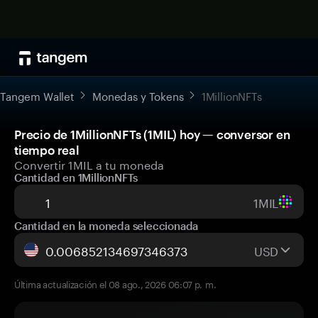
Tangem Wallet
Monedas y Tokens
1MillionNFTs
Precio de 1MillionNFTs (1MIL) hoy — conversor en
tiempo real
Convertir 1MIL a tu moneda
Cantidad en 1MillionNFTs
1MIL
Cantidad en la moneda seleccionada
USD
Última actualización el 08 ago., 2026 06:07 p. m.