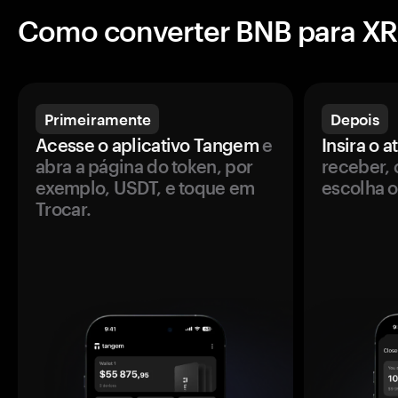
Como converter BNB para X
Primeiramente
Depois
Acesse o aplicativo Tangem
e
Insira o a
abra a página do token, por
receber, 
exemplo, USDT, e toque em
escolha o
Trocar.