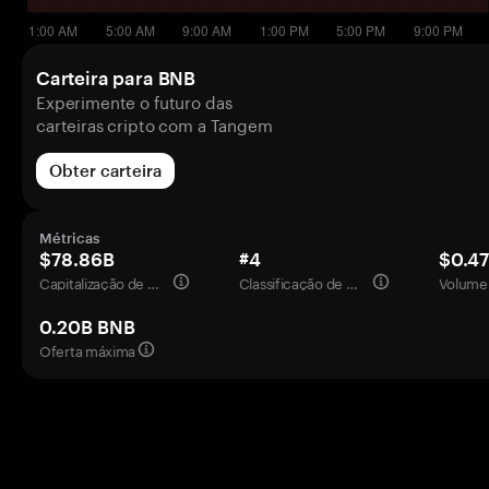
Carteira para BNB
Experimente o futuro das
carteiras cripto com a Tangem
Obter carteira
Métricas
$78.86B
#4
$0.4
Capitalização de mercado
Classificação de mercado
Volume 
0.20B BNB
Oferta máxima