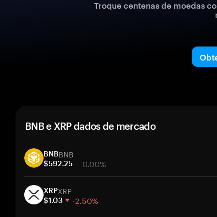
Troque centenas de moedas com
Obt
BNB e XRP dados de mercado
BNB
BNB
0.00%
$592.25
1 semana
XRP
30 dias
XRP
-2.50%
valor de mercado
$1.03