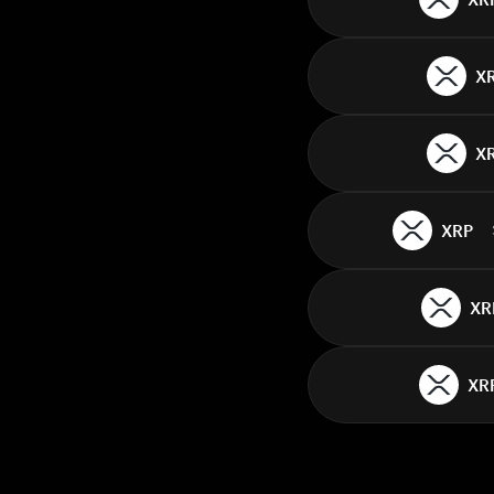
X
X
XRP
XR
XR