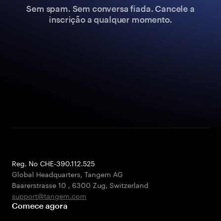
Sem spam. Sem conversa fiada. Cancele a
inscrição a qualquer momento.
Reg. No CHE-390.112.525
Global Headquarters, Tangem AG
Baarerstrasse 10
,
6300 Zug
,
Switzerland
support@tangem.com
Comece agora