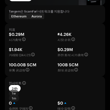
Tangem은 ScamFari 네트워크를 지원합니다
Ethereum
Aurora
지표
$0.29M
#4.26K
시가총액
시장 순위
$1.94K
$0.29M
거래량 (24시간)
완전 희석 시가총액
100.00B SCM
100B SCM
유통 공급량
최대 공급량
인사이트
24h
1w
1m
0
$0
숙련된 구매자
매수 압력