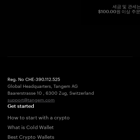
세금 및 관세
$100.00원 이상 주
Reg. No CHE-390.112.525
Global Headquarters, Tangem AG
Baarerstrasse 10
,
6300 Zug
,
Switzerland
support@tangem.com
Get started
How to start with a crypto
What is Cold Wallet
Best Crypto Wallets