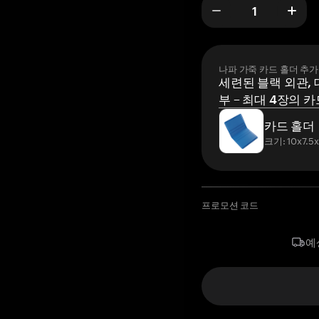
나파 가죽 카드 홀더 추가
세련된 블랙 외관, 
부 – 최대 4장의 카
카드 홀더
크기: 10x7.5
프로모션 코드
예