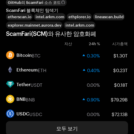
GitHub의 ScamFari 소스 코드
ScamFari 블록체인 탐색기
etherscan.io
intel.arkm.com
ethplorer.io
lineascan.build
explorer.mainnet.aurora.dev
intel.arkm.com
ScamFari(SCM)와 유사한 암호화폐
자산
24h %
시가총액
BTC
0.30%
$1.30T
Bitcoin
ETH
0.40%
$0.23T
Ethereum
USDT
0.00%
$0.18T
Tether
BNB
0.90%
$79.29B
BNB
USDC
0.00%
$72.13B
USDC
모두 보기