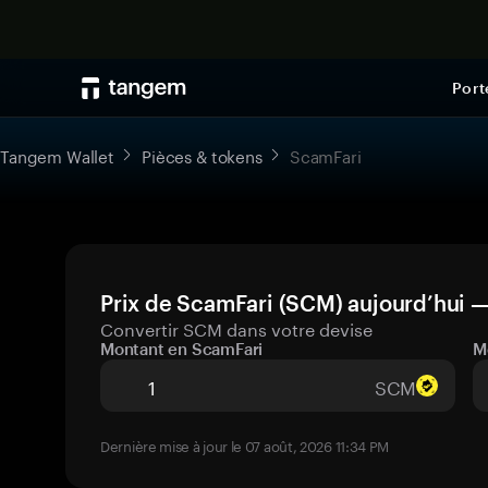
Port
Tangem Wallet
Pièces & tokens
ScamFari
Prix de ScamFari (SCM) aujourd’hui —
Convertir SCM dans votre devise
Montant en ScamFari
M
SCM
Dernière mise à jour le 07 août, 2026 11:34 PM