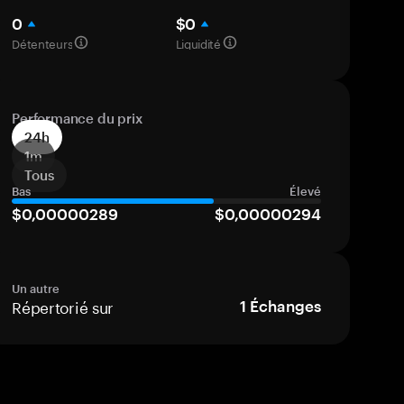
0
$0
Détenteurs
Liquidité
Performance du prix
24h
1m
Tous
Bas
Élevé
$0,00000289
$0,00000294
Un autre
Répertorié sur
1
Échanges