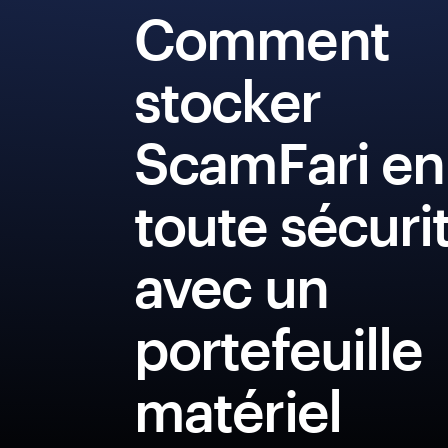
Comment
stocker
ScamFari en
toute sécuri
avec un
portefeuille
matériel