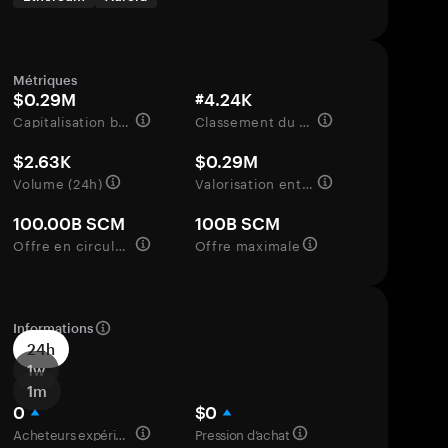
Métriques
$0.29M
#4.24K
Capitalisation boursière
Classement du marché
$2.63K
$0.29M
Volume (24h)
Valorisation entièrement diluée
100.00B SCM
100B SCM
Offre en circulation
Offre maximale
Informations
24h
1w
1m
0
$0
Acheteurs expérimentés
Pression d’achat