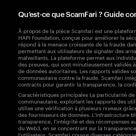
Qu’est-ce que ScamFari ? Guide c
À propos de la pièce Scamfari est une platefo
HAPI Foundation, conçue pour améliorer la sécu
répond à la menace croissante de la fraude da
permettant aux utilisateurs de signaler des arna
malveillants. La plateforme permet aux individ
des preuves, qui sont minutieusement validés à 
de données autoritaires. Les rapports valides s
communautaire contre la fraude. Scamfari intèg
contracts pour garantir la transparence, la con
Caractéristiques principales La particularité de
communautaire, exploitant les rapports des util
utilise une vérification à plusieurs niveaux grâc
des fournisseurs de données. L'infrastructure bl
transparence, l'intégrité et des récompenses aut
du Web3, en se concentrant sur la transparence, 
l'utilisateur. Scamfari couvre diverses catégorie