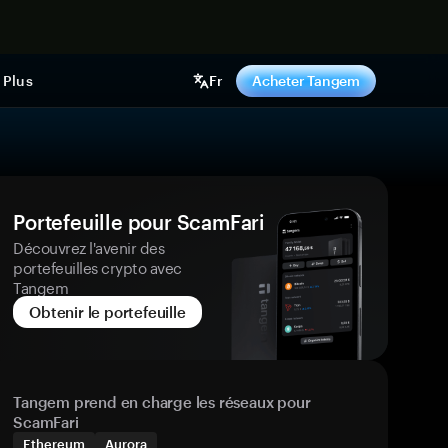
ntenant
Plus
Fr
Acheter Tangem
Portefeuille pour ScamFari
Découvrez l'avenir des
portefeuilles crypto avec
Tangem
Obtenir le portefeuille
Tangem prend en charge les réseaux pour
ScamFari
Ethereum
Aurora