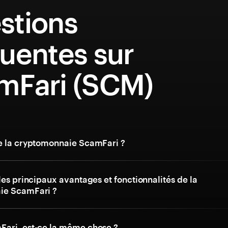
stions
uentes sur
mFari (SCM)
e la cryptomonnaie ScamFari ?
les principaux avantages et fonctionnalités de la
ie ScamFari ?
ari, est-ce la même chose ?