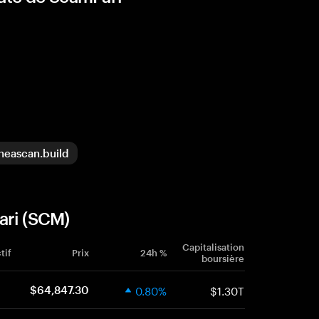
ineascan.build
ari (SCM)
Capitalisation
tif
Prix
24h %
boursière
0.80%
$1.30T
$64,847.30