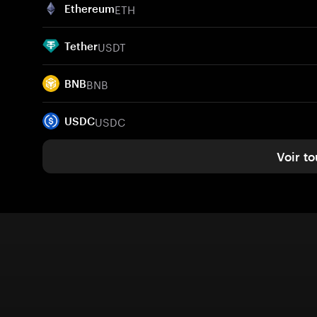
ETH
Ethereum
USDT
Tether
BNB
BNB
USDC
USDC
Voir to