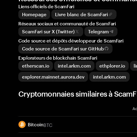
Liens officiels de ScamFari
Homepage
Livre blanc de ScamFari
Réseaux sociaux et communauté de ScamFari
ScamFari sur X (Twitter)
Telegram
Code source et dépôts développeur de ScamFari
Code source de ScamFari sur GitHub
Explorateurs de blockchain ScamFari
etherscan.io
intel.arkm.com
ethplorer.io
l
explorer.mainnet.aurora.dev
intel.arkm.com
Cryptomonnaies similaires à ScamF
Ac
BTC
Bitcoin