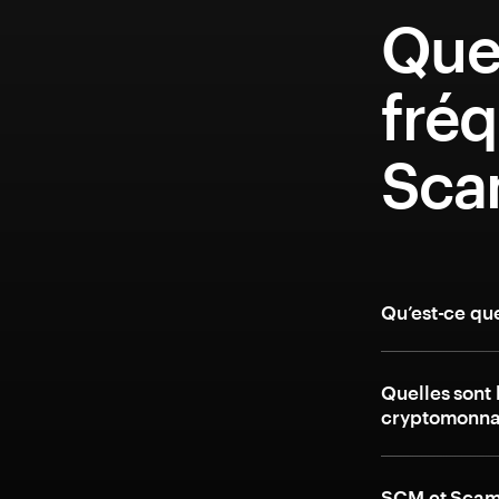
Que
fréq
Sca
Qu’est-ce qu
Quelles sont 
cryptomonna
SCM et ScamF