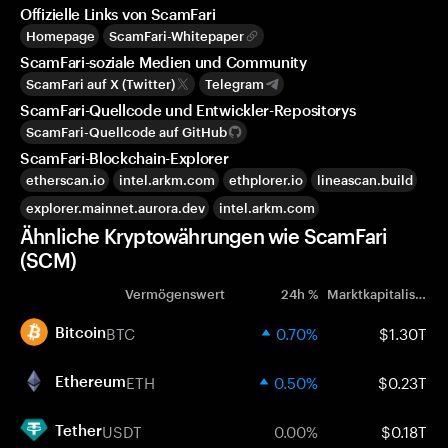
Offizielle Links von ScamFari
Homepage
ScamFari-Whitepaper
ScamFari-soziale Medien und Community
ScamFari auf X (Twitter)
Telegram
ScamFari-Quellcode und Entwickler-Repositorys
ScamFari-Quellcode auf GitHub
ScamFari-Blockchain-Explorer
etherscan.io
intel.arkm.com
ethplorer.io
lineascan.build
explorer.mainnet.aurora.dev
intel.arkm.com
Ähnliche Kryptowährungen wie ScamFari
(SCM)
Vermögenswert
24h %
Marktkapitalisierung
BTC
0.70%
$1.30T
Bitcoin
ETH
0.50%
$0.23T
Ethereum
USDT
0.00%
$0.18T
Tether