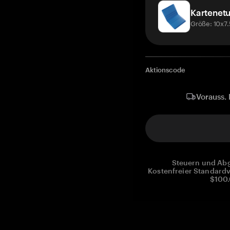
Kartenetu
Größe: 10x7
Aktionscode
Vorauss. 
Steuern und Abg
Kostenfreier Standardv
$100.