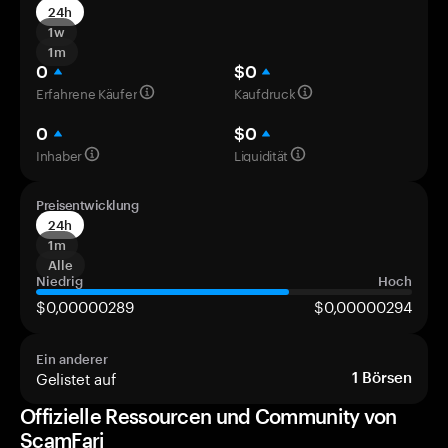
24h
1w
1m
0
$0
Erfahrene Käufer
Kaufdruck
0
$0
Inhaber
Liquidität
Preisentwicklung
24h
1m
Alle
Niedrig
Hoch
$0,00000289
$0,00000294
Ein anderer
Gelistet auf
1
Börsen
Offizielle Ressourcen und Community von
ScamFari