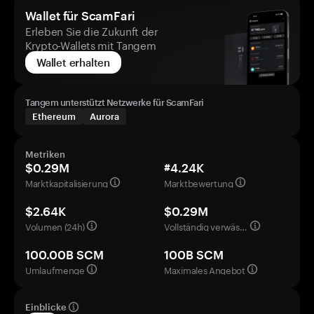
Wallet für ScamFari
Erleben Sie die Zukunft der
Krypto-Wallets mit Tangem
Wallet erhalten
Tangem unterstützt Netzwerke für ScamFari
Ethereum
Aurora
Metriken
$0.29M
#4.24K
Marktkapitalisierung
Marktbewertung
$2.64K
$0.29M
Volumen (24h)
Vollständig verwässerte Bewertung
100.00B SCM
100B SCM
Umlaufmenge
Maximales Angebot
Einblicke