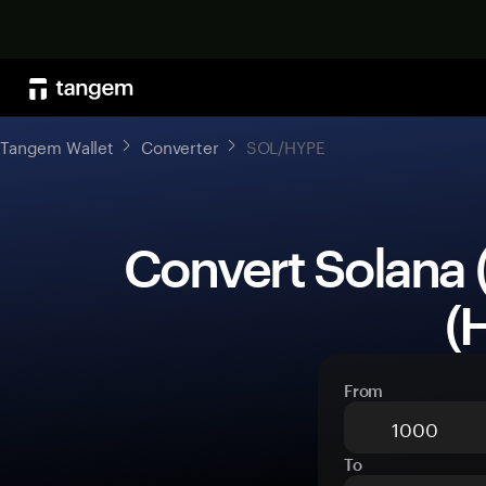
Tangem Wallet
Converter
SOL/HYPE
 Convert Solana (SOL) to Hyperliquid 
(
From
To