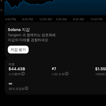
Solana 지갑
Tangem 과 함께하는 암호화폐
지갑의 미래를 경험하세요
지갑 받기
지표
$44.43B
#7
$1.55
시가총액
시장 순위
거래량 (
∞
최대 공급량