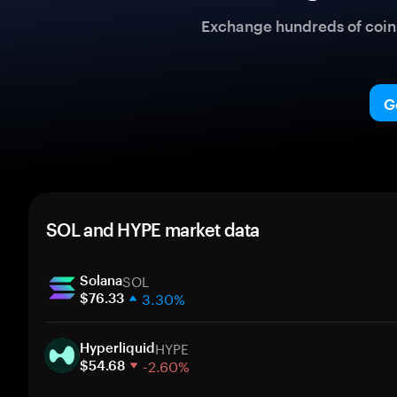
Exchange hundreds of coins 
G
SOL and HYPE market data
SOL
Solana
3.30%
$76.33
1 week
HYPE
30 days
Hyperliquid
-2.60%
Market cap
$54.68