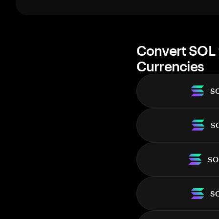
1 week
30 days
Market cap
Convert SOL 
Currencies
S
S
SO
S