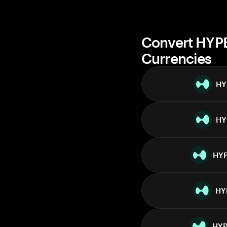
Convert HYPE
Currencies
HY
HY
HY
HY
HY