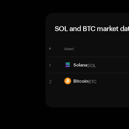
SOL and BTC market da
#
Asset
1
SOL
Solana
2
BTC
Bitcoin