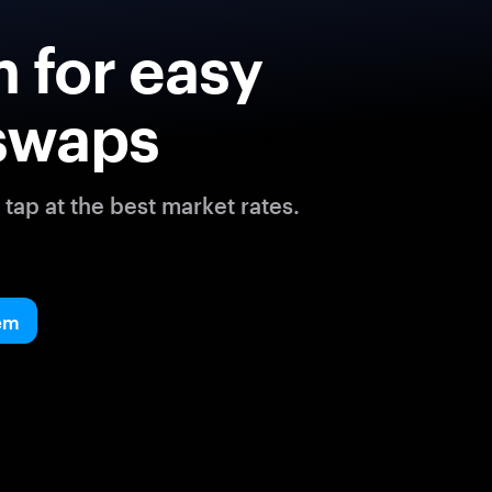
 for easy
swaps
tap at the best market rates.
em