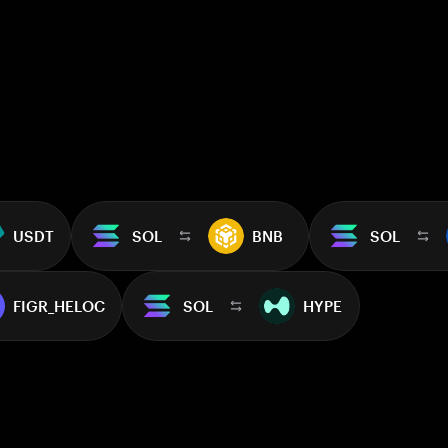
USDT
SOL
BNB
SOL
FIGR_HELOC
SOL
HYPE