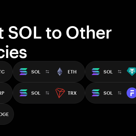
t SOL to Other
cies
TC
SOL
ETH
SOL
RP
SOL
TRX
SOL
OGE