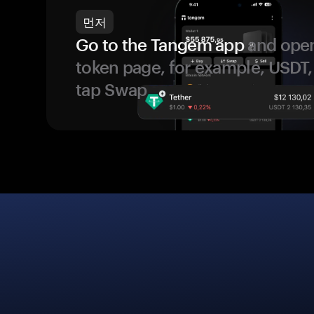
먼저
Go to the Tangem app
and open
token page, for example, USDT,
tap Swap