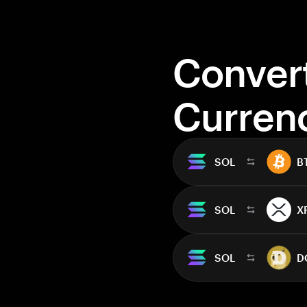
Conver
Curren
SOL
B
SOL
X
SOL
D