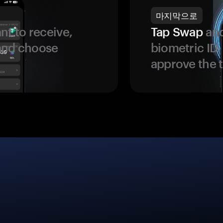
마지막으로
t to receive,
Tap Swap
and
 and choose
biometric ID
approve the t