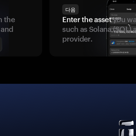
다음
 the
Enter the asset
you wan
 and
such as Solana (SOL)
provider.