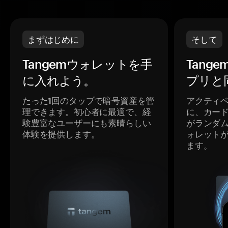
まずはじめに
そして
Tangemウォレットを手
Tang
に入れよう。
プリと
たった1回のタップで暗号資産を管
アクティ
理できます。初心者に最適で、経
に、カー
験豊富なユーザーにも素晴らしい
がランダ
体験を提供します。
ォレット
ます。