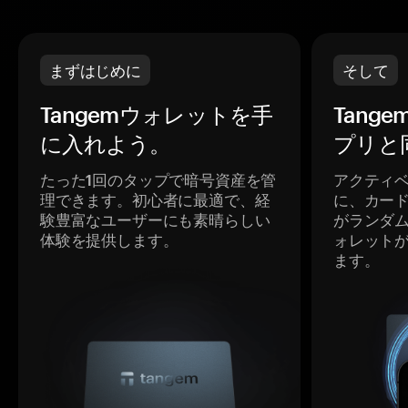
まずはじめに
そして
Tangemウォレットを手
Tang
に入れよう。
プリと
たった1回のタップで暗号資産を管
アクティ
理できます。初心者に最適で、経
に、カー
験豊富なユーザーにも素晴らしい
がランダ
体験を提供します。
ォレット
ます。