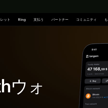
今すぐ購入
ォレット
Ring
支払う
パートナー
コミュニティ
も
rthウォ