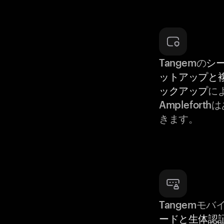
Tangemの
シ
ットアップと
ックアップ
によ
Amplefor
きます。
Tangemモ
ードと生体認