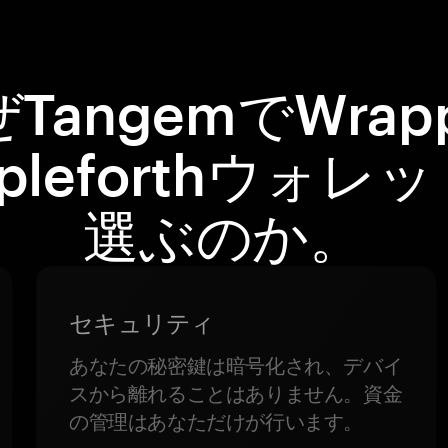
TangemでWrap
pleforthウォレ
選ぶのか。
セキュリティ
あなたの秘密鍵は暗号化され、デバイ
スから離れることはありません。資金
の管理はあなただけが行います。