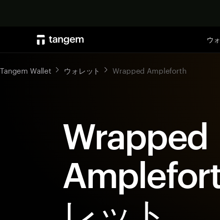
ウ
Tangem Wallet
ウォレット
Wrapped Ampleforth
Wrapped
Amplefo
レット