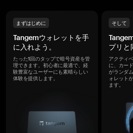
まずはじめに
そして
Tangemウォレットを手
Tang
に入れよう。
プリと
たった1回のタップで暗号資産を管
アクティ
理できます。初心者に最適で、経
に、カー
験豊富なユーザーにも素晴らしい
がランダ
体験を提供します。
ォレット
ます。