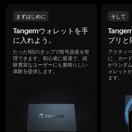
まずはじめに
そして
Tangemウォレットを手
Tang
に入れよう。
プリと
たった1回のタップで暗号資産を管
アクティ
理できます。初心者に最適で、経
に、カー
験豊富なユーザーにも素晴らしい
がランダ
体験を提供します。
ォレット
ます。