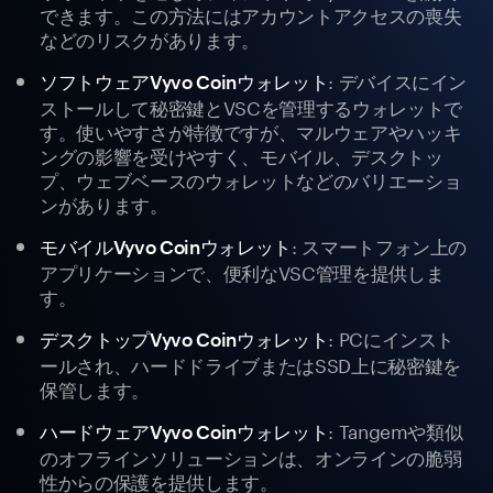
できます。この方法にはアカウントアクセスの喪失
などのリスクがあります。
: デバイスにイン
ソフトウェアVyvo Coinウォレット
ストールして秘密鍵とVSCを管理するウォレットで
す。使いやすさが特徴ですが、マルウェアやハッキ
ングの影響を受けやすく、モバイル、デスクトッ
プ、ウェブベースのウォレットなどのバリエーショ
ンがあります。
: スマートフォン上の
モバイルVyvo Coinウォレット
アプリケーションで、便利なVSC管理を提供しま
す。
: PCにインスト
デスクトップVyvo Coinウォレット
ールされ、ハードドライブまたはSSD上に秘密鍵を
保管します。
: Tangemや類似
ハードウェアVyvo Coinウォレット
のオフラインソリューションは、オンラインの脆弱
性からの保護を提供します。