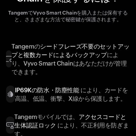
TangemでVyvo Smart Chainを購入または保有する
と、さまざまな方法で秘密鍵が保護されます。
Tangemの
シードフレーズ不要のセットアッ
プと複数カードによるバックアップ
によ
り、Vyvo Smart Chainはあなただけが管理
できます。
IP69Kの防水・防塵性能
により、カードを
高温、低温、衝撃、X線から保護します。
Tangemモバイルでは、
アクセスコードと
生体認証ロック
により、不正利用を防ぎま
す。