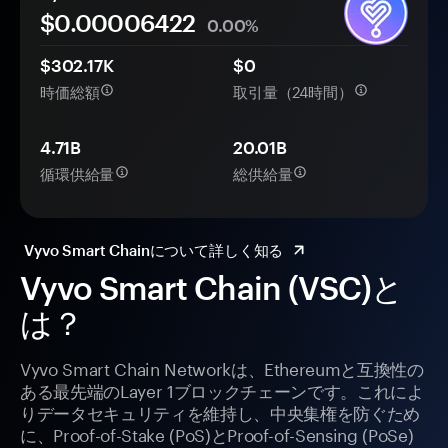
$0.
0000
6422
0.00%
$302.17K
$0
時価総額
取引量（24時間）
4.71B
20.01B
循環供給量
総供給量
Vyvo Smart Chainについて詳しく知る
Vyvo Smart Chain (VSC)と
は？
Vyvo Smart Chain Networkは、Ethereumと互換性の
ある最先端のLayer 1ブロックチェーンです。これによ
りデータセキュリティを維持し、中央集権を防ぐため
に、Proof-of-Stake (PoS)とProof-of-Sensing (PoSe)