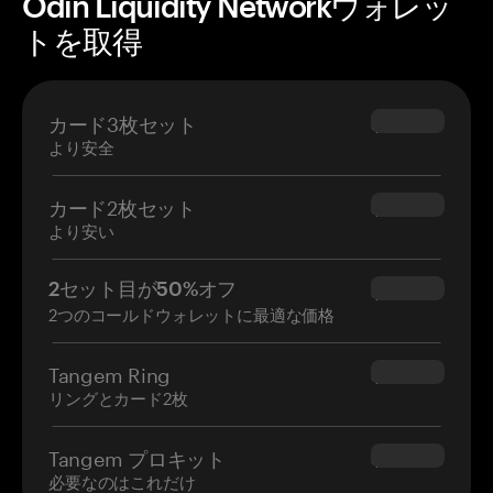
Odin Liquidity Networkウォレッ
トを取得
カード3枚セット
$69.90
より安全
カード2枚セット
$54.90
より安い
2セット目が50%オフ
$34.95
2つのコールドウォレットに最適な価格
Tangem Ring
$160.00
リングとカード2枚
Tangem プロキット
$180.00
必要なのはこれだけ