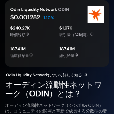
Odin Liquidity Network
ODIN
$0.
00
1282
1.10%
$240.27K
$1.97K
時価総額
取引量（24時間）
187.41M
187.41M
循環供給量
総供給量
Odin Liquidity Networkについて詳しく知る
オーディン流動性ネットワ
ーク（ODIN）とは？
オーディン流動性ネットワーク（シンボル: ODIN）
は、コミュニティの関与と革新で成長する分散型の暗