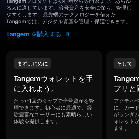
Tangemプロダクトは初心者から専門家まで、あらゆ
る人に適しています。暗号資産を安全に保ち、管理し
やすくします。最先端のテクノロジーを備えた
Tangemでは、デジタル資産を管理・保護できます。
Tangem を購入する
まずはじめに
そして
Tangemウォレットを手
Tang
に入れよう。
プリと
たった1回のタップで暗号資産を管
アクティ
理できます。初心者に最適で、経
に、カー
験豊富なユーザーにも素晴らしい
がランダ
体験を提供します。
ォレット
ます。