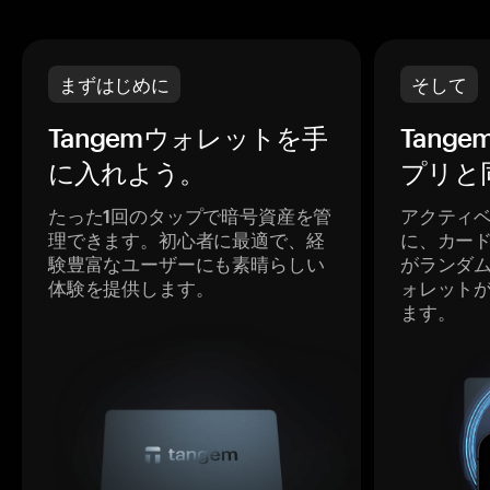
まずはじめに
そして
Tangemウォレットを手
Tang
に入れよう。
プリと
たった1回のタップで暗号資産を管
アクティ
理できます。初心者に最適で、経
に、カー
験豊富なユーザーにも素晴らしい
がランダ
体験を提供します。
ォレット
ます。