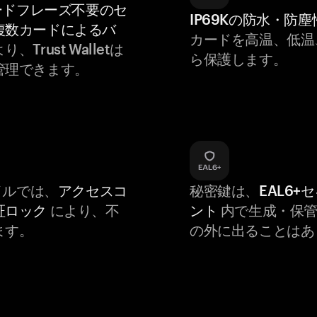
ードフレーズ不要のセ
IP69Kの防水・防塵
複数カードによるバ
カードを高温、低温
り、Trust Walletは
ら保護します。
管理できます。
バイルでは、
アクセスコ
秘密鍵は、
EAL6+
証ロック
により、不
ント
内で生成・保管
ます。
の外に出ることはあ