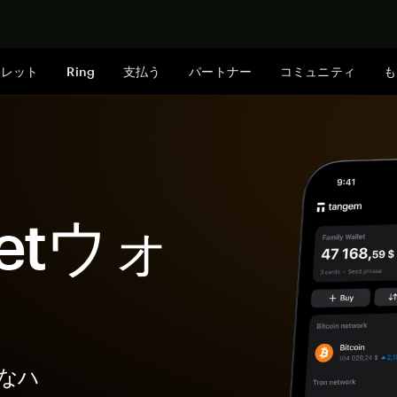
今すぐ購入
ォレット
Ring
支払う
パートナー
コミュニティ
も
lletウォ
全なハ