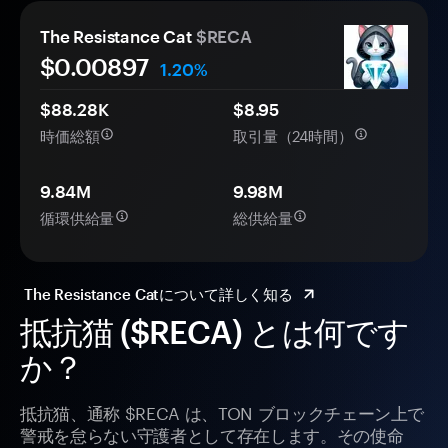
The Resistance Cat
$RECA
$0.
00
897
1.20%
$88.28K
$8.95
時価総額
取引量（24時間）
9.84M
9.98M
循環供給量
総供給量
The Resistance Catについて詳しく知る
抵抗猫 ($RECA) とは何です
か？
抵抗猫、通称 $RECA は、TON ブロックチェーン上で
警戒を怠らない守護者として存在します。その使命