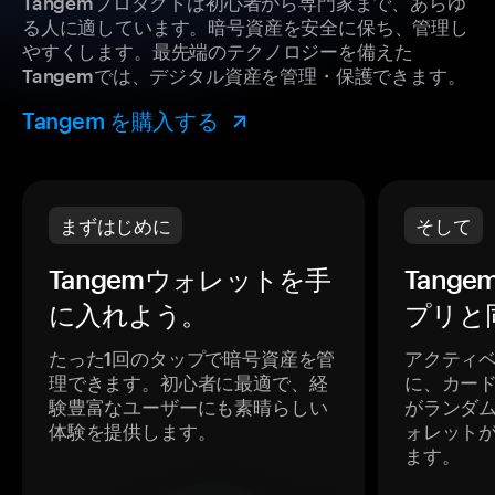
Tangemプロダクトは初心者から専門家まで、あらゆ
る人に適しています。暗号資産を安全に保ち、管理し
やすくします。最先端のテクノロジーを備えた
Tangemでは、デジタル資産を管理・保護できます。
Tangem を購入する
まずはじめに
そして
Tangemウォレットを手
Tang
に入れよう。
プリと
たった1回のタップで暗号資産を管
アクティ
理できます。初心者に最適で、経
に、カー
験豊富なユーザーにも素晴らしい
がランダ
体験を提供します。
ォレット
ます。