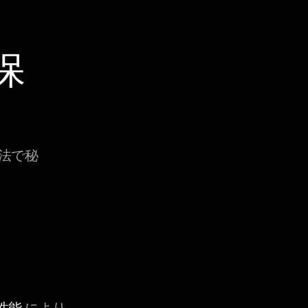
保
方法で秘
性能
により、