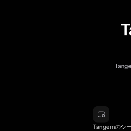
Tan
Tangemの
シ