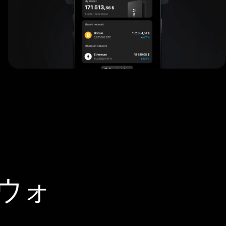
Rウォ
。