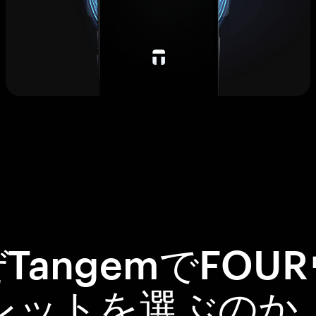
TangemでFOU
レットを選ぶのか