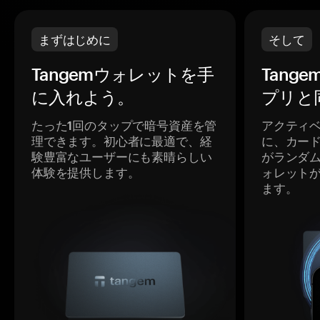
まずはじめに
そして
Tangemウォレットを手
Tang
に入れよう。
プリと
たった1回のタップで暗号資産を管
アクティ
理できます。初心者に最適で、経
に、カー
験豊富なユーザーにも素晴らしい
がランダ
体験を提供します。
ォレット
ます。