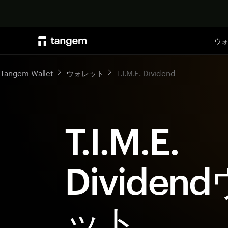
ウ
Tangem Wallet
ウォレット
T.I.M.E. Dividend
T.I.M.E.
Dividen
ット