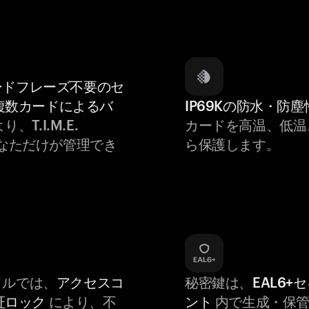
ードフレーズ不要のセ
複数カードによるバ
IP69Kの防水・防塵
り、T.I.M.E.
カードを高温、低温
はあなただけが管理でき
ら保護します。
バイルでは、
アクセスコ
秘密鍵は、
EAL6+
証ロック
により、不
ント
内で生成・保管