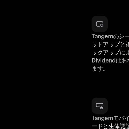
Tangemの
シ
ットアップと
ックアップ
によ
Dividend
ます。
Tangemモ
ードと生体認