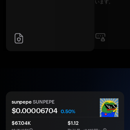
います。
sunpepe
SUNPEPE
$0.
0000
6704
0.50%
$67.04K
$1.12