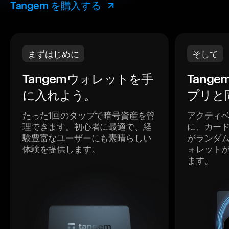
Tangem を購入する
まずはじめに
そして
Tangemウォレットを手
Tang
に入れよう。
プリと
たった1回のタップで暗号資産を管
アクティ
理できます。初心者に最適で、経
に、カー
験豊富なユーザーにも素晴らしい
がランダ
体験を提供します。
ォレット
ます。