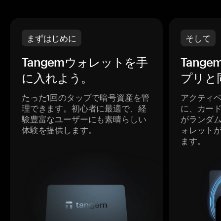
まずはじめに
そして
Tangemウォレットを手
Tang
に入れよう。
プリと
たった1回のタップで暗号資産を管
アクティ
理できます。初心者に最適で、経
に、カー
験豊富なユーザーにも素晴らしい
がランダ
体験を提供します。
ォレット
ます。