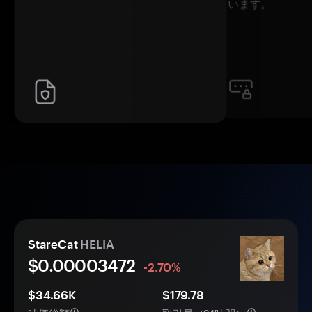
います。
StareCat
HELIA
$0.
0000
3472
-2.70%
$34.66K
$179.78