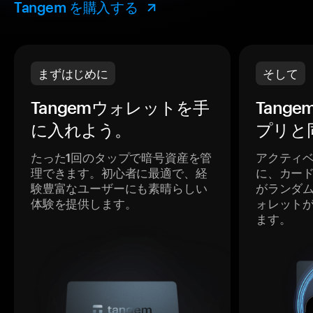
Tangem を購入する
まずはじめに
そして
Tangemウォレットを手
Tang
に入れよう。
プリと
たった1回のタップで暗号資産を管
アクティ
理できます。初心者に最適で、経
に、カー
験豊富なユーザーにも素晴らしい
がランダ
体験を提供します。
ォレット
ます。