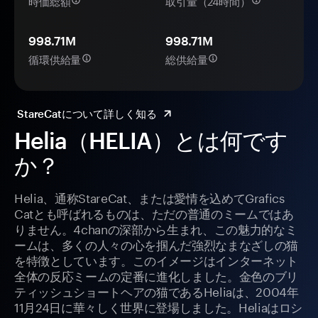
時価総額
取引量（24時間）
998.71M
998.71M
循環供給量
総供給量
StareCatについて詳しく知る
Helia（HELIA）とは何です
か？
Helia、通称StareCat、または愛情を込めてGrafics
Catとも呼ばれるものは、ただの普通のミームではあ
りません。4chanの深部から生まれ、この魅力的なミ
ームは、多くの人々の心を掴んだ強烈なまなざしの猫
を特徴としています。このイメージはインターネット
全体の反応ミームの定番に進化しました。金色のブリ
ティッシュショートヘアの猫であるHeliaは、2004年
11月24日に華々しく世界に登場しました。Heliaはロシ