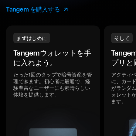
Tangem を購入する
まずはじめに
そして
Tangemウォレットを手
Tang
に入れよう。
プリと
たった1回のタップで暗号資産を管
アクティ
理できます。初心者に最適で、経
に、カー
験豊富なユーザーにも素晴らしい
がランダ
体験を提供します。
ォレット
ます。