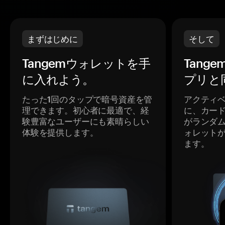
まずはじめに
そして
Tangemウォレットを手
Tang
に入れよう。
プリと
たった1回のタップで暗号資産を管
アクティ
理できます。初心者に最適で、経
に、カー
験豊富なユーザーにも素晴らしい
がランダ
体験を提供します。
ォレット
ます。