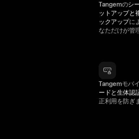
Tangemの
シ
ットアップと
ックアップ
によ
なただけが管
Tangemモ
ードと生体認
正利用を防ぎ