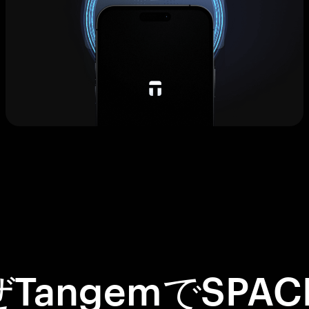
TangemでSPACE