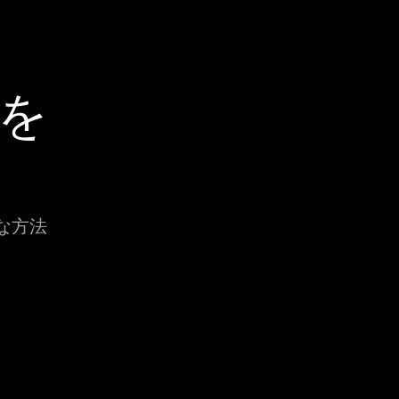
Dを
まな方法