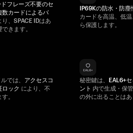
ードフレーズ不要のセ
IP69Kの防水・防塵
複数カードによるバ
カードを高温、低温
り、SPACE IDはあ
ら保護します。
理できます。
バイルでは、
アクセスコ
秘密鍵は、
EAL6+
証ロック
により、不
ント
内で生成・保管
ます。
の外に出ることはあ