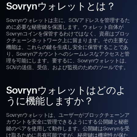
Sovrynウォレットとは？
Sovrynウォレットは主に、SOVアドレスを管理するた
めに必要な秘密鍵を保護します。ウォレット自体が
Sovrynコインを保管するわけではなく、資産はブロッ
クチェーンネットワーク上に留まります。その主要な
機能は、これらの鍵を生成し安全に保管することであ
り、Sovrynアカウントへのシームレスなアクセスと管
理を可能にします。要するに、Sovrynウォレットは、
SOVの送信、受信、および監視のためのツールです。
Sovrynウォレットはどのよ
うに機能しますか？
Sovrynウォレットは、ユーザーがブロックチェーンア
カウントを安全に管理できるようにする公開鍵と秘密
鍵のペアを使用して動作します。公開鍵はSovrynを受
け取るために共有可能ですが、秘密鍵は機密性が保た