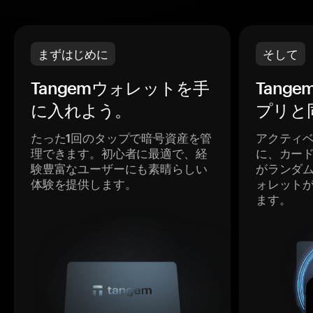
まずはじめに
そして
Tangemウォレットを手
Tang
に入れよう。
プリと
たった1回のタップで暗号資産を管
アクティ
理できます。初心者に最適で、経
に、カー
験豊富なユーザーにも素晴らしい
がランダ
体験を提供します。
ォレット
ます。