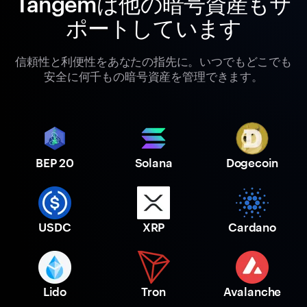
Tangemは他の暗号資産もサ
ポートしています
信頼性と利便性をあなたの指先に。いつでもどこでも
安全に何千もの暗号資産を管理できます。
BEP 20
Solana
Dogecoin
USDC
XRP
Cardano
Lido
Tron
Avalanche