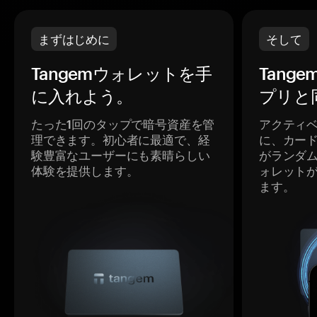
まずはじめに
そして
Tangemウォレットを手
Tang
に入れよう。
プリと
たった1回のタップで暗号資産を管
アクティ
理できます。初心者に最適で、経
に、カー
験豊富なユーザーにも素晴らしい
がランダ
体験を提供します。
ォレット
ます。