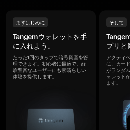
まずはじめに
そして
Tangemウォレットを手
Tang
に入れよう。
プリと
たった1回のタップで暗号資産を管
アクティ
理できます。初心者に最適で、経
に、カー
験豊富なユーザーにも素晴らしい
がランダ
体験を提供します。
ォレット
ます。