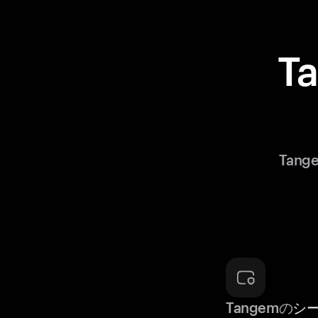
T
Tan
Tangemの
シ