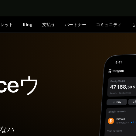
今すぐ購入
ォレット
Ring
支払う
パートナー
コミュニティ
も
nceウ
全なハ