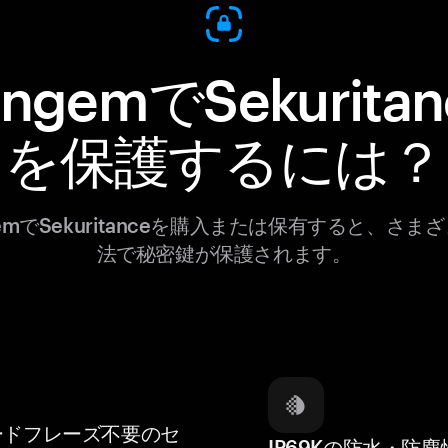
angemでSekuritan
を保護するには？
gemでSekuritanceを購入または保有すると、さま
法で秘密鍵が保護されます。
ードフレーズ不要のセ
IP69Kの防水・防塵