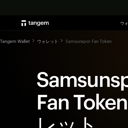
ウ
Tangem Wallet
ウォレット
Samsunspor Fan Token
Samsuns
Fan Tok
レット