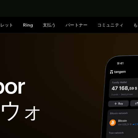
今すぐ購入
ォレット
Ring
支払う
パートナー
コミュニティ
も
por
enウォ