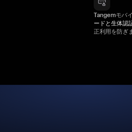
Tangemモ
ードと生体認
正利用を防ぎ