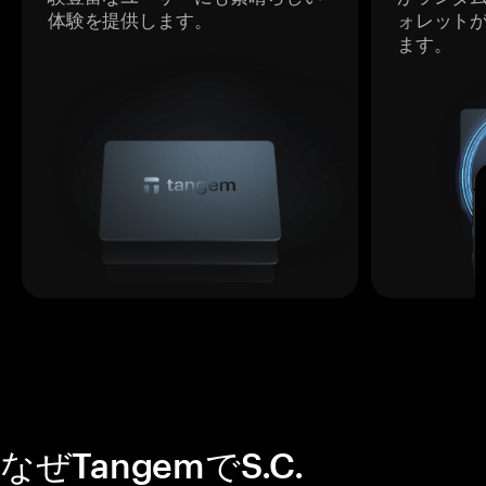
体験を提供します。
ォレット
ます。
なぜTangemでS.C.