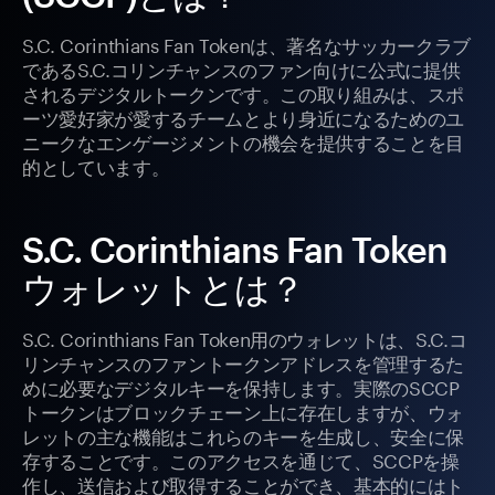
S.C. Corinthians Fan Tokenは、著名なサッカークラブ
であるS.C.コリンチャンスのファン向けに公式に提供
されるデジタルトークンです。この取り組みは、スポ
ーツ愛好家が愛するチームとより身近になるためのユ
ニークなエンゲージメントの機会を提供することを目
的としています。
S.C. Corinthians Fan Token
ウォレットとは？
S.C. Corinthians Fan Token用のウォレットは、S.C.コ
リンチャンスのファントークンアドレスを管理するた
めに必要なデジタルキーを保持します。実際のSCCP
トークンはブロックチェーン上に存在しますが、ウォ
レットの主な機能はこれらのキーを生成し、安全に保
存することです。このアクセスを通じて、SCCPを操
作し、送信および取得することができ、基本的にはト