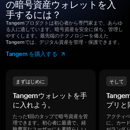
の暗号資産ウォレットを入
手するには？
Tangemプロダクトは初心者から専門家まで、あらゆ
る人に適しています。暗号資産を安全に保ち、管理し
やすくします。最先端のテクノロジーを備えた
Tangemでは、デジタル資産を管理・保護できます。
Tangem を購入する
まずはじめに
そして
Tangemウォレットを手
Tang
に入れよう。
プリと
たった1回のタップで暗号資産を管
アクティ
理できます。初心者に最適で、経
に、カー
験豊富なユーザーにも素晴らしい
がランダ