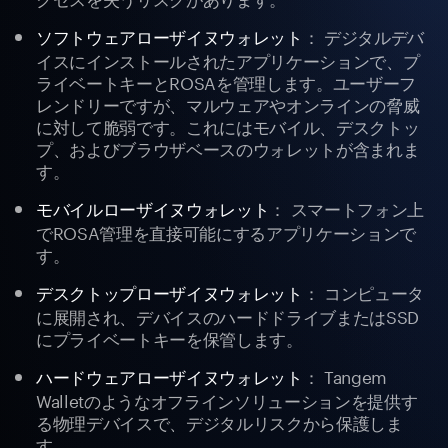
： デジタルデバ
ソフトウェアローザイヌウォレット
イスにインストールされたアプリケーションで、プ
ライベートキーとROSAを管理します。ユーザーフ
レンドリーですが、マルウェアやオンラインの脅威
に対して脆弱です。これにはモバイル、デスクトッ
プ、およびブラウザベースのウォレットが含まれま
す。
： スマートフォン上
モバイルローザイヌウォレット
でROSA管理を直接可能にするアプリケーションで
す。
： コンピュータ
デスクトップローザイヌウォレット
に展開され、デバイスのハードドライブまたはSSD
にプライベートキーを保管します。
： Tangem
ハードウェアローザイヌウォレット
Walletのようなオフラインソリューションを提供す
る物理デバイスで、デジタルリスクから保護しま
す。