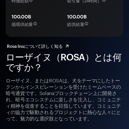
時価総額
取引量（24時間）
100.00B
100.00B
循環供給量
総供給量
Rosa Inuについて詳しく知る
ローザイヌ（ROSA）とは何
ですか？
ローザイヌ、またはROSAは、犬をテーマにしたトー
クンからインスピレーションを受けたミームベースの
暗号通貨です。Solanaブロックチェーン上に開発さ
れ、暗号エコシステムに楽しさを注入し、コミュニテ
ィ精神を促進することを目指しています。コミュニテ
ィの協力で駆動されるプロジェクトに熱心な人々にと
って、魅力的な選択肢となっています。