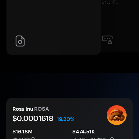
います。
Rosa Inu
ROSA
$0.
000
1618
19.20%
$16.18M
$474.51K