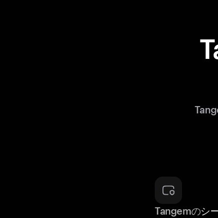
T
Tan
Tangemの
シ