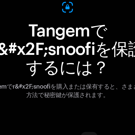
Tangemで
r&#x2F;snoofiを保
するには？
gemでr&#x2F;snoofiを購入または保有すると、さ
方法で秘密鍵が保護されます。