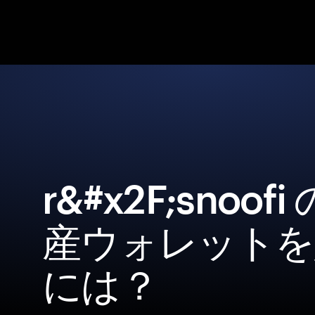
r&#x2F;snoof
産ウォレットを
には？