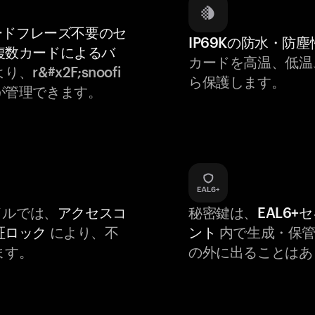
ードフレーズ不要のセ
IP69Kの防水・防塵
複数カードによるバ
カードを高温、低温
り、r&#x2F;snoofi
ら保護します。
が管理できます。
バイルでは、
アクセスコ
秘密鍵は、
EAL6+
証ロック
により、不
ント
内で生成・保管
ます。
の外に出ることはあ