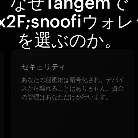
なぜTangemで
#x2F;snoofiウォ
を選ぶのか。
セキュリティ
あなたの秘密鍵は暗号化され、デバイ
スから離れることはありません。資金
の管理はあなただけが行います。