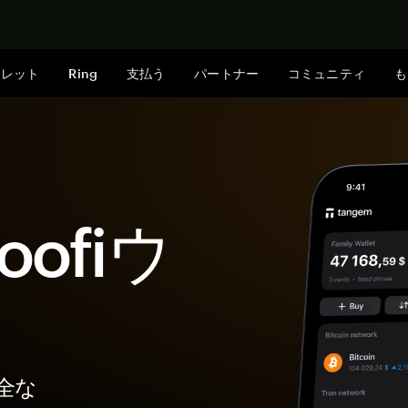
今すぐ購入
ォレット
Ring
支払う
パートナー
コミュニティ
も
noofiウ
安全な