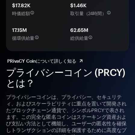
$17.82K
$1.46K
時価総額
取引量（24時間）
17.15M
62.65M
循環供給量
総供給量
PRivaCY Coinについて詳しく知る
プライバシーコイン (PRCY)
とは？
プライバシーコインは、プライバシー、セキュリテ
ィ、およびスケーラビリティに重点を置いて開発され
たブロックチェーン通貨で、シンボルPRCYで表され
ます。この完全な匿名コインはステーキング資産およ
び支払い方法として機能し、ユーザーの匿名性を確保
しトランザクションの詳細を保護するために高度なプ