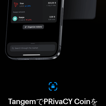
TangemでPRivaCY Coinを