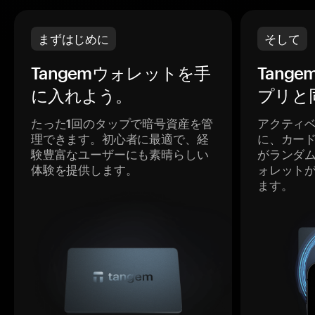
まずはじめに
そして
Tangemウォレットを手
Tang
に入れよう。
プリと
たった1回のタップで暗号資産を管
アクティ
理できます。初心者に最適で、経
に、カー
験豊富なユーザーにも素晴らしい
がランダ
体験を提供します。
ォレット
ます。