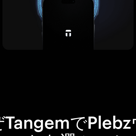
TangemでPleb