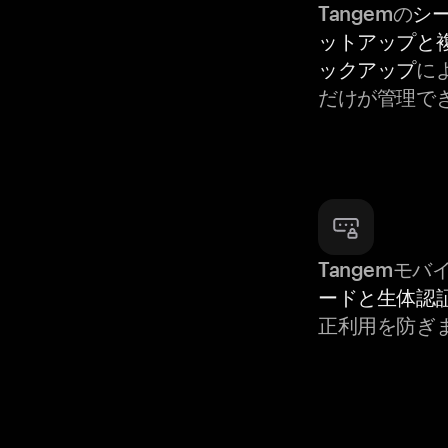
Tangemの
シ
ットアップと
ックアップ
によ
だけが管理で
Tangemモ
ードと生体認
正利用を防ぎ