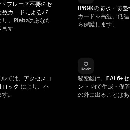
ードフレーズ不要のセ
IP69Kの防水・防塵
複数カードによるバ
カードを高温、低温
り、Plebzはあなた
ら保護します。
きます。
バイルでは、
アクセスコ
秘密鍵は、
EAL6+
証ロック
により、不
ント
内で生成・保管
ます。
の外に出ることはあ