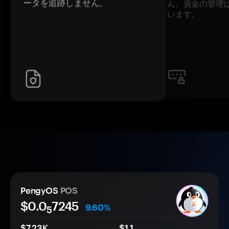
ータを追跡しません。
ん。資金の管理
います。
PengyOS
POS
$0.0
7245
9.60%
5
$7.23K
$1.1