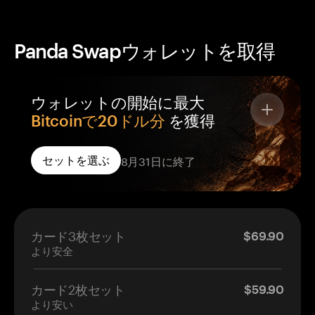
Panda Swapウォレットを取得
ウォレットの開始に最大
Bitcoinで20ドル分
を獲得
ご注文のTangemウォレットにはすべてBTC
8月31日に終了
セットを選ぶ
Rewardが付き、取引所ではなく、あなただけが管
理するウォレットに付与されます。
ご注文のウォレットごとに無料のBTC
あなた自身のセルフカストディウォレットに届
カード3枚セット
$69.90
きます
より安全
有効化から14日以内に付与
カード2枚セット
$59.90
より安い