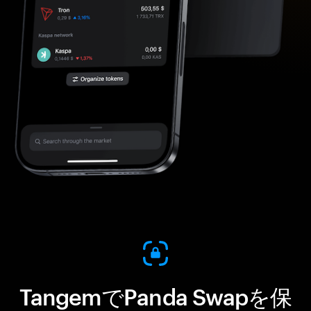
TangemでPanda Swapを保